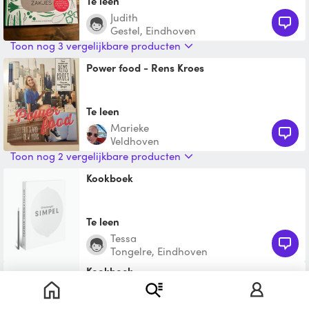
Te leen
Judith
Gestel, Eindhoven
Toon nog 3 vergelijkbare producten
Power food - Rens Kroes
Te leen
Marieke
Veldhoven
Toon nog 2 vergelijkbare producten
Kookboek
Te leen
Tessa
Tongelre, Eindhoven
Kookboek