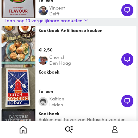
Te leen
Vincent
Delft
Toon nog 10 vergelijkbare producten
Kookboek Antilliaanse keuken
€ 2,50
Cherish
Den Haag
Kookboek
Te leen
Kaitlan
Leiden
Kookboek
Bakken met haver van Natascha van der
Stelt
€ 0,50