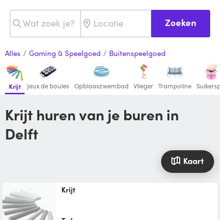
Zoeken
Alles
/
Gaming & Speelgoed
/
Buitenspeelgoed
Jeux de boules
Opblaaszwembad
Vlieger
Trampoline
Suikers
Krijt
Krijt huren van je buren in
Delft
Kaart
Krijt