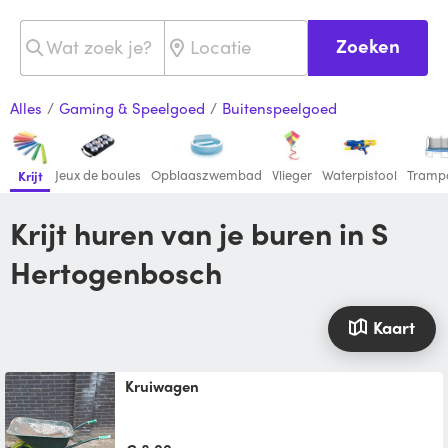
Zoeken
Alles
/
Gaming & Speelgoed
/
Buitenspeelgoed
Jeux de boules
Opblaaszwembad
Vlieger
Waterpistool
Trampo
Krijt
Krijt huren van je buren in S
Hertogenbosch
Kaart
Kruiwagen