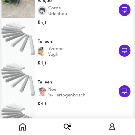
€ 8,00
Corné
Udenhout
krijt
Te leen
Yvonne
Vught
Krijt
Te leen
Noël
's-Hertogenbosch
krijt
Te leen
Michelle