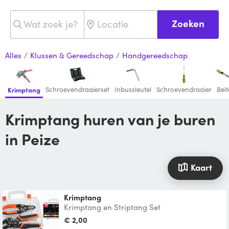
Zoeken
Alles
/
Klussen & Gereedschap
/
Handgereedschap
Schroevendraaierset
Inbussleutel
Schroevendraaier
Beit
Krimptang
Krimptang huren van je buren
in Peize
Kaart
Krimptang
Krimptang en Striptang Set
€ 2,00