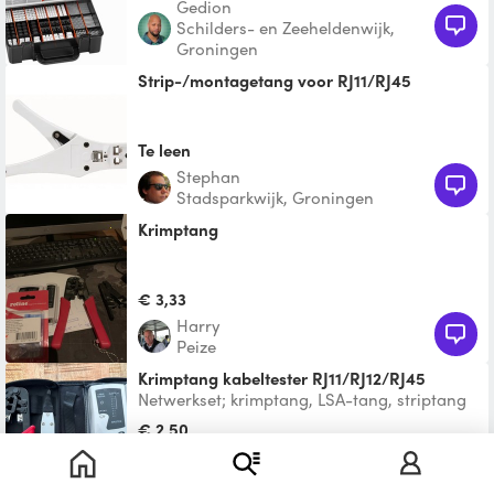
Gedion
Schilders- en Zeeheldenwijk,
Groningen
Strip-/montagetang voor RJ11/RJ45
Te leen
Stephan
Stadsparkwijk, Groningen
krimptang
€ 3,33
Harry
Peize
Krimptang kabeltester RJ11/RJ12/RJ45
Netwerkset; krimptang, LSA-tang, striptang
en kabeltester.
€ 2,50
Ellen
Herewegwijk en Helpman,