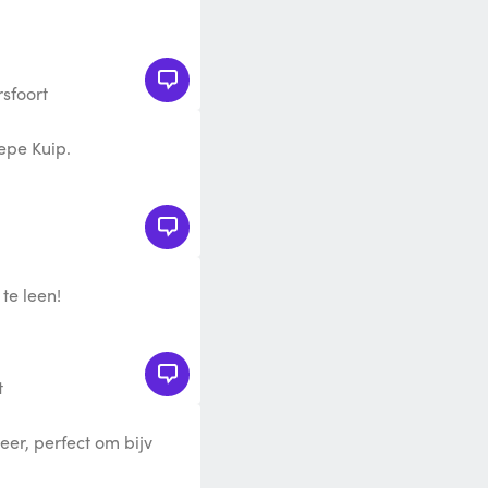
sfoort
epe Kuip.
te leen!
t
eer, perfect om bijv
e te verplaatsen.