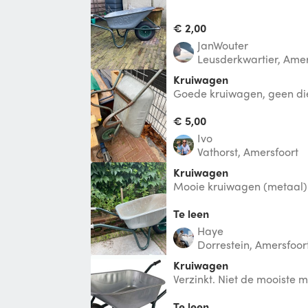
€ 2,00
JanWouter
Leusderkwartier, Amer
Kruiwagen
Goede kruiwagen, geen di
€ 5,00
Ivo
Vathorst, Amersfoort
Kruiwagen
Mooie kruiwagen (metaal) 
Te leen
Haye
Dorrestein, Amersfoor
Kruiwagen
Verzinkt. Niet de mooiste m
puin, grond, stenen oid me
Te leen