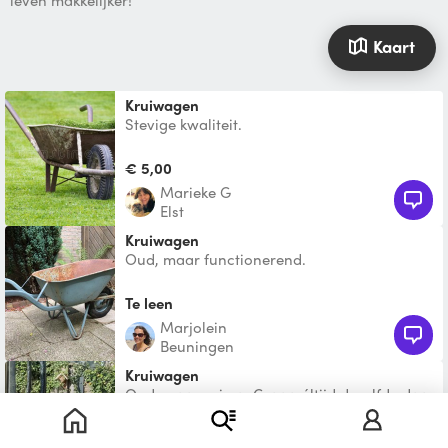
leven makkelijker!
Kaart
Kruiwagen
Stevige kwaliteit.
€ 5,00
Marieke G
Elst
Kruiwagen
Oud, maar functionerend.
Te leen
Marjolein
Beuningen
Kruiwagen
Oud, maar prima. Graag áltijd dezelfde dag
terug.
Te leen