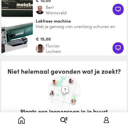
€ 10,00
Bert
Warnsveld
Lakfrees machine
Heb je genoeg van urenlang schuren en
verf afkrabben? Maak kennis met de
Metabo LF 850 S Lakfrees, j
€ 15,00
Florian
Lochem
Niet helemaal gevonden wat je zoekt?
Plaats een leenoproep in je buurt
Wat zou je willen lenen?