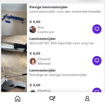
Stevige laminaatsnijder
Laminaatsnijder voor een maximale breedte
van 25 cm
€ 5,00
Arie
Castricum
Laminaatsnijder
Wolcraft VLC 800 Geschikt voor vinyl en
laminaat
€ 6,00
Chantal
Alkmaar
Laminaatsnijder
Handige en stevige laminaatsnijder
€ 5,00
Matthijs
Heemskerk
Laminaat Snijder xl te huur.