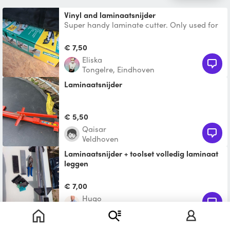
vinyl and laminaatsnijder
Super handy laminate cutter. Only used for
two rooms so far. It requires some power to
press but it
€ 7,50
Eliska
Tongelre, Eindhoven
Laminaatsnijder
€ 5,50
Qaisar
Veldhoven
Laminaatsnijder + toolset volledig laminaat
leggen
€ 7,00
Hugo
Tongelre, Eindhoven
Schuim snijder foam cutter