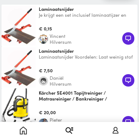
Laminaatsnijder
Je krijgt een set inclusief laminaatijzer en
decoupeerzaag. Graag even aangeven
€ 0,15
Vincent
Hilversum
laminaatsnijder
Laminaatsnijder Voordelen: Laat weinig stof
achter Maximale snijdikte van strook/plank
is 9 mm Maxi
€ 7,50
Daniël
Hilversum
Kärcher SE4001 Tapijtreiniger /
Matrasreiniger / Bankreiniger /
Autobekleding reiniger / Stofreiniger /
Sproei-extractiereiniger / Carpet cleaner
€ 20,00
Deze Kärcher SE4001 Sproei-
Pieter
extractiereiniger/ Tapijtreiniger/
Amsterdam-Oost
Alleszuiger/ Stofreiniger is geschikt
Laminaatsnijder