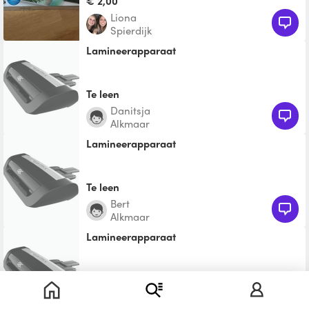
€ 2,00
Liona
Spierdijk
Lamineerapparaat
Te leen
Danitsja
Alkmaar
Lamineerapparaat
Te leen
bert
Alkmaar
Lamineerapparaat
Te leen
Leonie