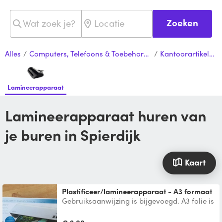
Zoeken
Alles
/
Computers, Telefoons & Toebehoren
/
Kantoorartikelen
Lamineerapparaat
Lamineerapparaat huren van
je buren in Spierdijk
Kaart
Plastificeer/lamineerapparaat - A3 formaat
Gebruiksaanwijzing is bijgevoegd. A3 folie is
aanwezig en kan voor spoed gebruikt
worden, na afloop