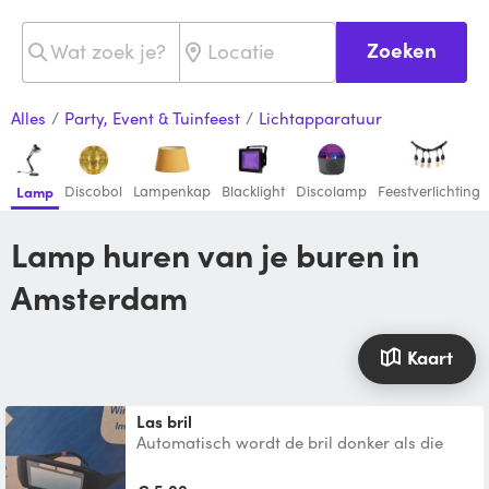
Zoeken
Alles
/
Party, Event & Tuinfeest
/
Lichtapparatuur
Discobol
Lampenkap
Blacklight
Discolamp
Feestverlichting
Lamp
Lamp huren van je buren in
Amsterdam
Kaart
Las bril
Automatisch wordt de bril donker als die
licht is.