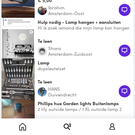
€ 5,00
Ibrahim
Amsterdam-Oost
Hulp nodig - Lamp hangen + aansluiten
Hi ik zoek iemand die mijn lamp kan hangen
van de Ikea, hierbij moet die ook nog
aangesloten worden
Te leen
Shara
Amsterdam-Zuidoost
Lamp
dopsleutelset
Te leen
HANS
Duivendrecht
Phillips hue Garden lights Buitenlamps
2 lily outside lamps / 1 XL outside lamp 2
small ones are 25, XL one is 20, All together
40
€ 25,00
Senem