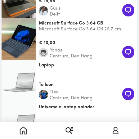
€ 19,95
de DJ set. Zie a
Guus
Delft
Microsoft Surface Go 3 64 GB
Microsoft Surface Go 3 64 GB 26,7 cm
(10.5") Intel® Pentium® Gold 4 GB Wi-Fi 6
(802.11ax) Windows 11
€ 10,00
yonas
Centrum, Den Haag
Laptop
Te leen
Ties
Centrum, Den Haag
universele laptop oplader
Te leen
Nelleke