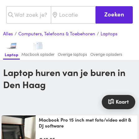
Zoeken
Alles
/
Computers, Telefoons & Toebehoren
/
Laptops
Macbook oplader
Overige laptops
Overige opladers
Laptop
Laptop huren van je buren in
Den Haag
Kaart
macbook Pro 15 inch met foto/video edit &
DJ software
Laptop heeft alle pro foto en video edit
software. Ook DJ software voor gebruik icm