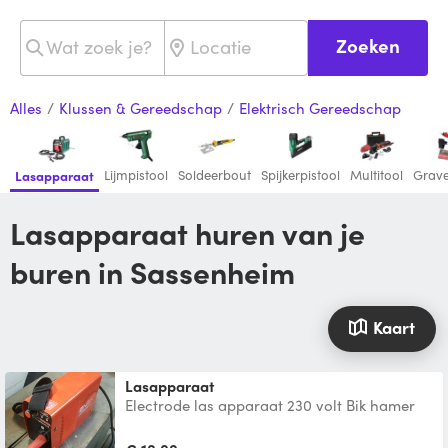
Zoeken
Alles
/
Klussen & Gereedschap
/
Elektrisch Gereedschap
Lijmpistool
Soldeerbout
Spijkerpistool
Multitool
Grav
Lasapparaat
Lasapparaat huren van je
buren in Sassenheim
Kaart
Lasapparaat
Electrode las apparaat 230 volt Bik hamer
Laskap Complete set om te lassen