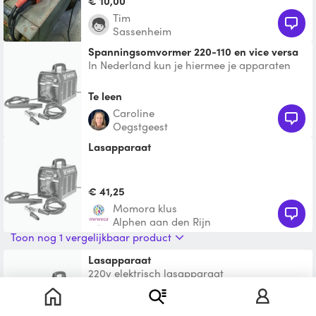
€ 10,00
Tim
Sassenheim
spanningsomvormer 220-110 en vice versa
In Nederland kun je hiermee je apparaten
uit Amerika transformeren naar het
Nederlandse voltage. Eni
Te leen
Caroline
Oegstgeest
lasapparaat
€ 41,25
Momora klus
Alphen aan den Rijn
Toon nog 1 vergelijkbaar product
lasapparaat
220v elektrisch lasapparaat
€ 20,00