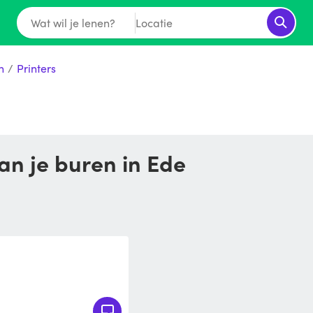
Wat wil je lenen?
Locatie
n
/
Printers
van je buren in Ede