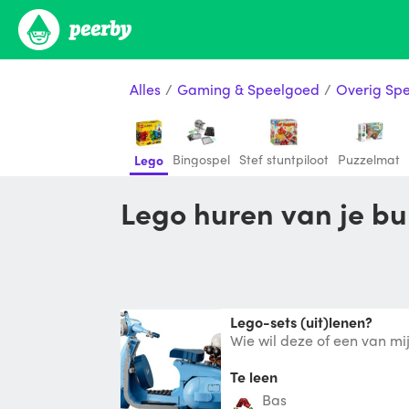
Alles
/
Gaming & Speelgoed
/
Overig Sp
Bingospel
Stef stuntpiloot
Puzzelmat
Lego
Lego huren van je bu
Lego-sets (uit)lenen?
Wie wil deze of een van mi
lenen en een eigen set aan
Te leen
Bas