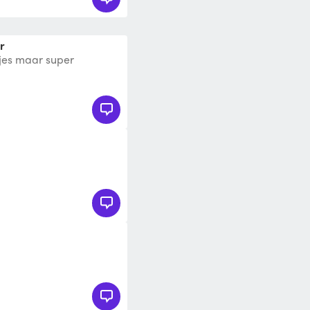
r
kjes maar super
n 42cm lang!