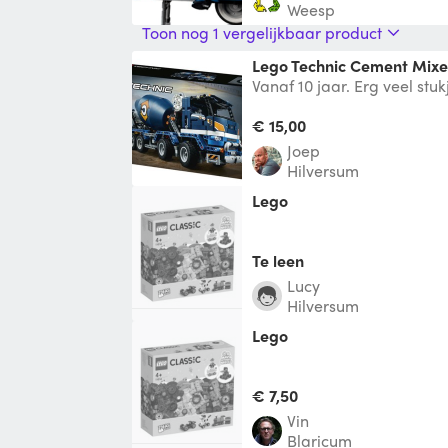
Weesp
Toon nog 1 vergelijkbaar product
Lego Technic Cement Mixe
Vanaf 10 jaar. Erg veel stu
uitdagend. 1163 onderdele
€ 15,00
Joep
Hilversum
Lego
Te leen
Lucy
Hilversum
lego
€ 7,50
vin
Blaricum