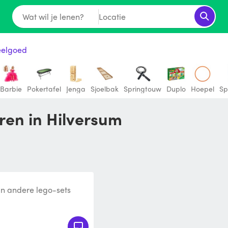
Wat wil je lenen?
Locatie
eelgoed
Barbie
Pokertafel
Jenga
Sjoelbak
Springtouw
Duplo
Hoepel
Sp
ren in Hilversum
jn andere lego-sets
 mij uitlenen?