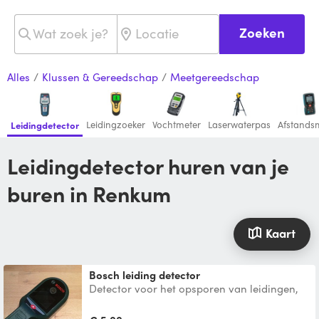
Zoeken
Alles
/
Klussen & Gereedschap
/
Meetgereedschap
Leidingzoeker
Vochtmeter
Laserwaterpas
Afstands
Leidingdetector
Leidingdetector huren van je
buren in Renkum
Kaart
Bosch leiding detector
Detector voor het opsporen van leidingen,
bedrading en balken