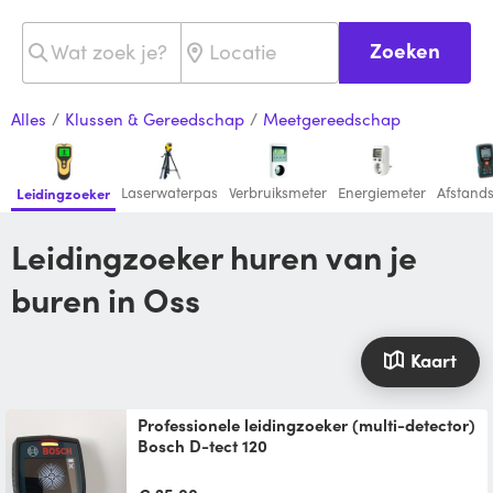
Zoeken
Alles
/
Klussen & Gereedschap
/
Meetgereedschap
Laserwaterpas
Verbruiksmeter
Energiemeter
Afstand
Leidingzoeker
Leidingzoeker huren van je
buren in Oss
Kaart
Professionele leidingzoeker (multi-detector)
Bosch D-tect 120
Professionele multi-detector Bosch D-tect
120, ontwikkeld voor bijna alle materialen: *