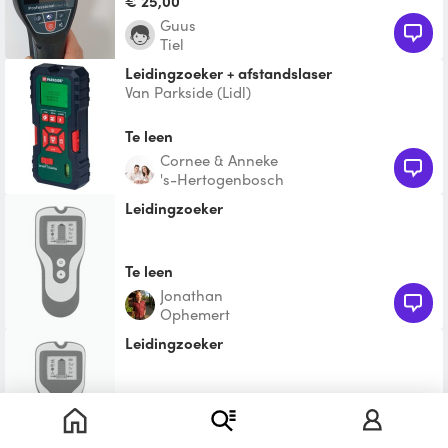
€ 25,00
magnetische
Guus
Tiel
leidingzoeker + afstandslaser
Van Parkside (Lidl)
Te leen
Cornee & Anneke
's-Hertogenbosch
Leidingzoeker
Te leen
Jonathan
Ophemert
Leidingzoeker
Te leen
Til & Nico