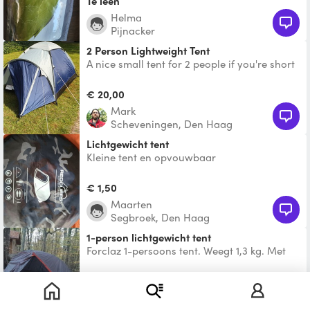
Te leen
Helma
Pijnacker
2 Person Lightweight Tent
A nice small tent for 2 people if you're short
on space!
€ 20,00
Mark
Scheveningen, Den Haag
Lichtgewicht tent
Kleine tent en opvouwbaar
€ 1,50
Maarten
Segbroek, Den Haag
1-person lichtgewicht tent
Forclaz 1-persoons tent. Weegt 1,3 kg. Met
ruimte voor een rugzak in de voortent. De
binnentent is v
€ 15,00
Emmy