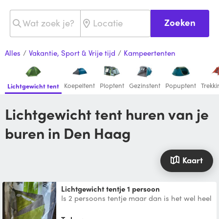
Zoeken
Alles
/
Vakantie, Sport & Vrije tijd
/
Kampeertenten
Koepeltent
Ploptent
Gezinstent
Popuptent
Trekki
Lichtgewicht tent
Lichtgewicht tent huren van je
buren in Den Haag
Kaart
Lichtgewicht tentje 1 persoon
Is 2 persoons tentje maar dan is het wel heel
krap. Tentje weegt 1,5 kg.