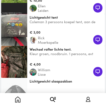
€ 10,00
Ellen
Leiden
Lichtgewicht tent
Coleman 3 persoons koepel tent, aan de
binnenzijde geblindeerd.
€ 3,00
Rick
Moerkapelle
Wechsel rafter lichte tent.
Kleur groen, roodbruin. 1 persoons, evt
2persoonstent
€ 4,00
william
Lisse
lichtgewicht slaapzakken
Te leen
Any