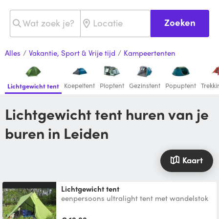
Zoeken
Alles
/
Vakantie, Sport & Vrije tijd
/
Kampeertenten
Koepeltent
Ploptent
Gezinstent
Popuptent
Trekki
Lichtgewicht tent
Lichtgewicht tent huren van je
buren in Leiden
Kaart
Lichtgewicht tent
eenpersoons ultralight tent met wandelstok
op te zetten. Gewicht ongeveer 700g.
Enkelwandig, maar go