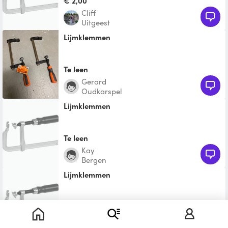
€ 2,00
Cliff
Uitgeest
Lijmklemmen
Te leen
Gerard
Oudkarspel
Lijmklemmen
Te leen
Kay
Bergen
Lijmklemmen
Te leen
Janus