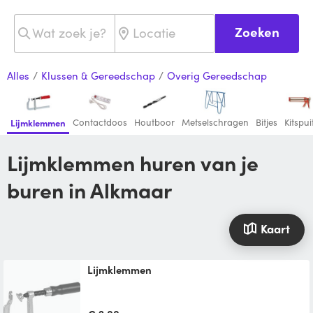
Zoeken
Alles
/
Klussen & Gereedschap
/
Overig Gereedschap
Contactdoos
Houtboor
Metselschragen
Bitjes
Kitspui
Lijmklemmen
Lijmklemmen huren van je
buren in Alkmaar
Kaart
Lijmklemmen