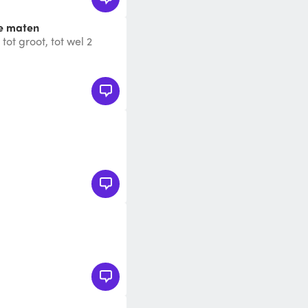
de maten
tot groot, tot wel 2
 gedeelte van wat ik