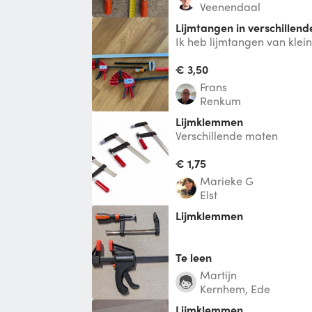
Veenendaal
Lijmtangen in verschillen
Ik heb lijmtangen van klein 
meter. De foto is maar een
heb.
€ 3,50
Frans
Renkum
lijmklemmen
Verschillende maten
€ 1,75
Marieke G
Elst
Lijmklemmen
Te leen
Martijn
Kernhem, Ede
Lijmklemmen