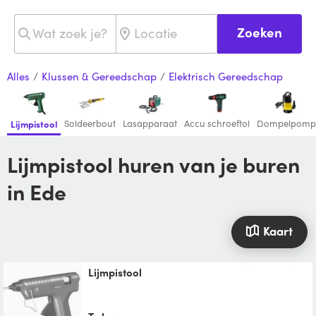
Zoeken
Alles
/
Klussen & Gereedschap
/
Elektrisch Gereedschap
Soldeerbout
Lasapparaat
Accu schroeftol
Dompelpomp
Lijmpistool
Lijmpistool huren van je buren
in Ede
Kaart
lijmpistool