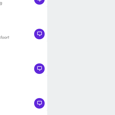
rg
foort