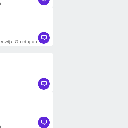
n
enwijk, Groningen
n