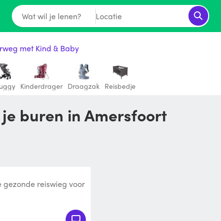
Wat wil je lenen?
Locatie
rweg met Kind & Baby
uggy
Kinderdrager
Draagzak
Reisbedje
 je buren in Amersfoort
De gezonde reiswieg voor
. Vanaf de geboorte to