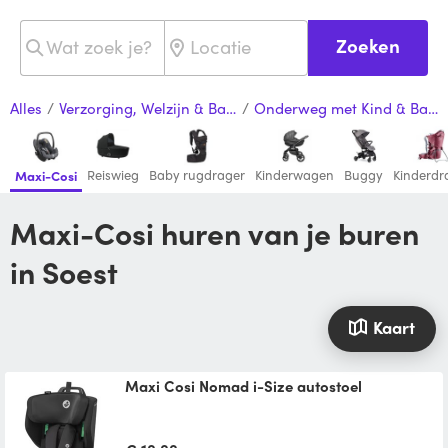
Zoeken
Alles
/
Verzorging, Welzijn & Baby
/
Onderweg met Kind & Baby
Reiswieg
Baby rugdrager
Kinderwagen
Buggy
Kinderdr
Maxi-Cosi
Maxi-Cosi huren van je buren
in Soest
Kaart
Maxi Cosi Nomad i-Size autostoel