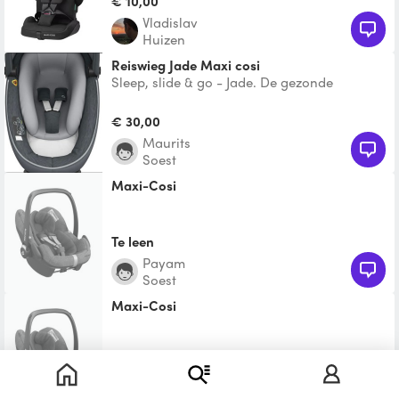
€ 10,00
Vladislav
Huizen
Reiswieg Jade Maxi cosi
Sleep, slide & go - Jade. De gezonde
reiswieg voor veilige en gezellige reizen.
Vanaf de geboorte to
€ 30,00
Maurits
Soest
Maxi-Cosi
Te leen
Payam
Soest
Maxi-Cosi
Te leen
Marco