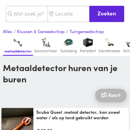
Zoeken
Alles
/
Klussen & Gereedschap
/
Tuingereedschap
boomschaar
Tuinslang
Partytent
handmaaier
Sch
metaaldetector
metaaldetector huren van je
buren
Kaart
Scuba Quest .metaal detector.. kan zowel
water / als op land gebruikt worden
Ring , geld verloren , kan je met die
zoekaparaat vinden.info :0653807772