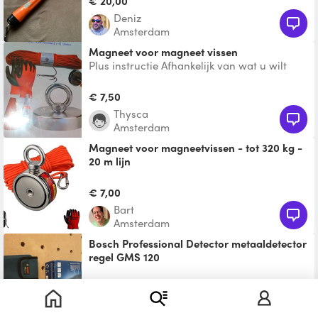
€ 20,00
Deniz
Amsterdam
Magneet voor magneet vissen
Plus instructie Afhankelijk van wat u wilt
opvissen
€ 7,50
Thysca
Amsterdam
Magneet voor magneetvissen - tot 320 kg -
20 m lijn
Oeps, wat in het water laten vallen? Vis het
weer op! 【Robuuste magneet om te
€ 7,00
vissen】: dubbelzijdig
Bart
Amsterdam
Bosch Professional Detector metaaldetector
regel GMS 120
€ 5,00
Georg