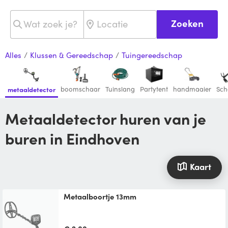
Zoeken
Alles
/
Klussen & Gereedschap
/
Tuingereedschap
boomschaar
Tuinslang
Partytent
handmaaier
Sch
metaaldetector
metaaldetector huren van je
buren in Eindhoven
Kaart
Metaalboortje 13mm