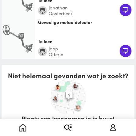
Te leen
Jonathan
Oosterbeek
gevoelige metaaldetector
Te leen
Jaap
Otterlo
Niet helemaal gevonden wat je zoekt?
Plaats een leenoproep in je buurt
Wat zou je willen lenen?