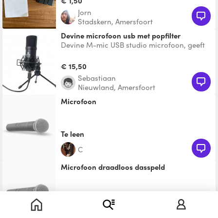
€ 1,50
Jorn
Stadskern, Amersfoort
devine microfoon usb met popfilter
Devine M-mic USB studio microfoon, geeft
goede opnames zelf voor muziek gebruikt
maar gebruik hem nu
€ 15,50
Sebastiaan
Nieuwland, Amersfoort
Microfoon
Te leen
C
Microfoon draadloos dasspeld
€ 10,00
Dave