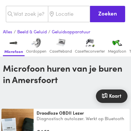
Zoeken
Alles
/
Beeld & Geluid
/
Geluidsapparatuur
Oordoppen
Casetteband
Casetteconverter
Megafoon
Microfoon
Microfoon huren van je buren
in Amersfoort
Kaart
Draadloze OBDII Lezer
Diagnostisch autolozer. Werkt op Bluetooth
met iPhone of Android.