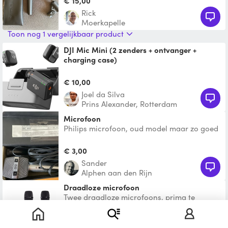
€ 15,00
Rick
Moerkapelle
Toon nog 1 vergelijkbaar product
DJI Mic Mini (2 zenders + ontvanger +
charging case)
DJI Mic Mini (2 zenders + ontvanger +
charging case) te huur – vanaf €10 per dag
€ 10,00
Professionele draa
Joel da Silva
Prins Alexander, Rotterdam
Microfoon
Philips microfoon, oud model maar zo goed
als nieuw.
€ 3,00
Sander
Alphen aan den Rijn
draadloze microfoon
Twee draadloze microfoons, prima te
gebruiken voor karaoke (duet) of gewoon
om echt live te zingen.
€ 20,00