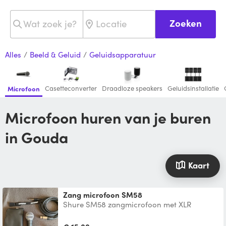
Zoeken
Alles
/
Beeld & Geluid
/
Geluidsapparatuur
Casetteconverter
Draadloze speakers
Geluidsinstallatie
Microfoon
Microfoon huren van je buren
in Gouda
Kaart
Zang microfoon SM58
Shure SM58 zangmicrofoon met XLR
aansluiting. Inclusief kabel 5 m. Te
gebruiken i.c.m. JBL PartyBox