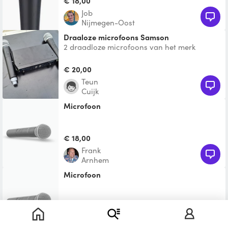
€ 18,00
Job
Nijmegen-Oost
Draaloze microfoons Samson
2 draadloze microfoons van het merk
Samson. Kraakhelder geluid en een fijne
mute knop zodat je jezel
€ 20,00
Teun
Cuijk
microfoon
€ 18,00
Frank
Arnhem
Microfoon
Te leen
Jola