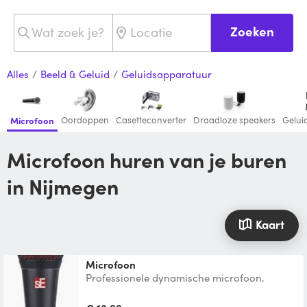
Zoeken
Alles
/
Beeld & Geluid
/
Geluidsapparatuur
Oordoppen
Casetteconverter
Draadloze speakers
Geluid
Microfoon
Microfoon huren van je buren
in Nijmegen
Kaart
Microfoon
Professionele dynamische microfoon.
Eventueel met standaard. SE Electronics V7
dynamische microfoon