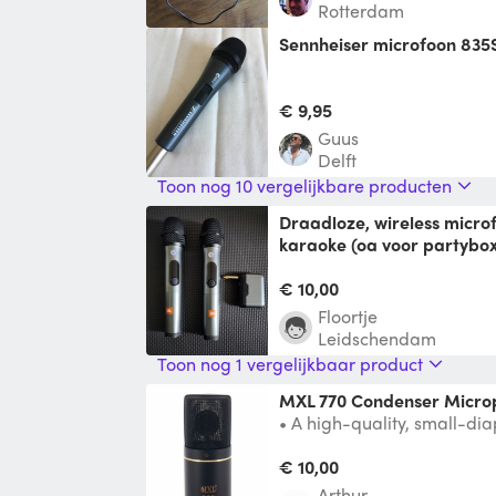
Rotterdam
Sennheiser microfoon 835
€ 9,95
Guus
Delft
Toon nog 10 vergelijkbare producten
Draadloze, wireless microfoon JBL set 2 stuks /
karaoke (oa voor partybo
Fijne draadlozeset van 2 m
dongle. Geschikt voor oa a
€ 10,00
Floortje
Leidschendam
Toon nog 1 vergelijkbaar product
MXL 770 Condenser Micr
• A high-quality, small-di
condenser microphone celeb
bass response
€ 10,00
Arthur