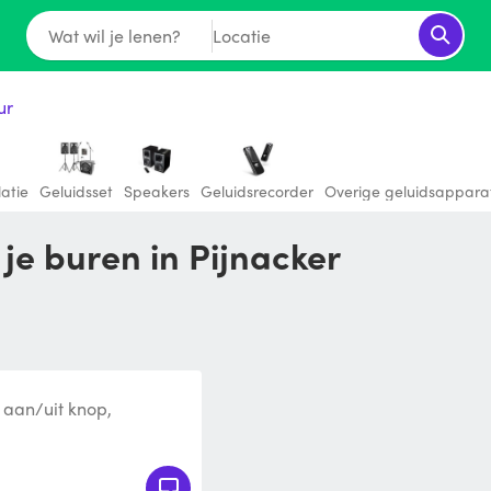
Wat wil je lenen?
Locatie
ur
latie
Geluidsset
Speakers
Geluidsrecorder
Overige geluidsappara
 je buren in Pijnacker
 aan/uit knop,