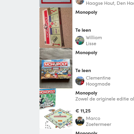
Haagse Hout, Den H
monopoly
Te leen
william
Lisse
Monopoly
Te leen
Clementine
Hoogmade
monopoly
Zowel de originele editie a
hebben we.
€ 11,25
Marco
Zoetermeer
monopoly