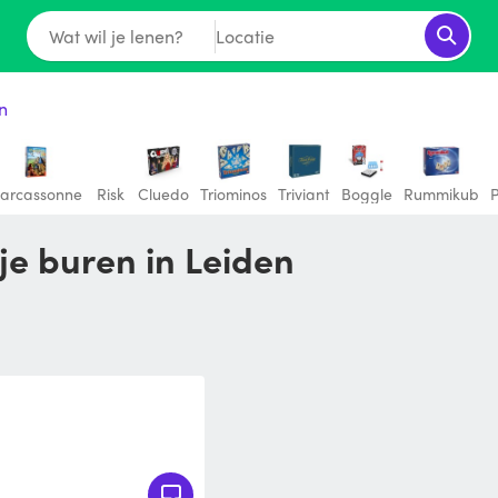
Wat wil je lenen?
Locatie
n
arcassonne
Risk
Cluedo
Triominos
Triviant
Boggle
Rummikub
P
je buren in Leiden