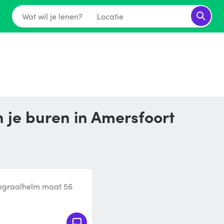
Wat wil je lenen?
Locatie
n je buren in Amersfoort
egraalhelm maat 56