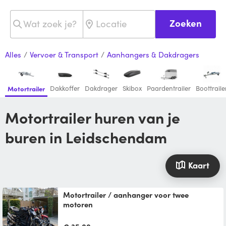
Zoeken
Alles
/
Vervoer & Transport
/
Aanhangers & Dakdragers
Dakkoffer
Dakdrager
Skibox
Paardentrailer
Boottraile
Motortrailer
Motortrailer huren van je
buren in Leidschendam
Kaart
Motortrailer / aanhanger voor twee
motoren
Dit is precies wat je voor het transport van
twee motorfietsen nodig hebt. Over brede