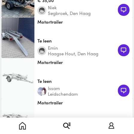
€ 35,00
rails met besc
Niek
Segbroek, Den Haag
Motortrailer
Te leen
Emin
Haagse Hout, Den Haag
Motortrailer
Te leen
Issam
Leidschendam
Motortrailer
Te leen
Anass