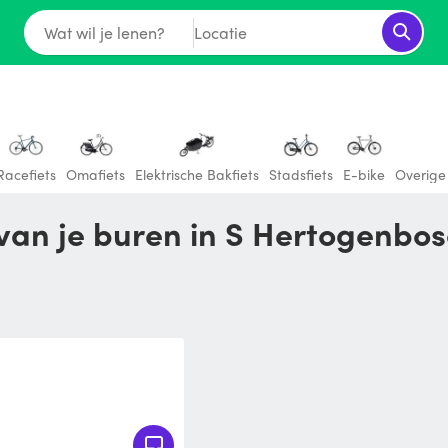
Wat wil je lenen?
Locatie
Racefiets
Omafiets
Elektrische Bakfiets
Stadsfiets
E-bike
Overige 
 van je buren in S Hertogenbo