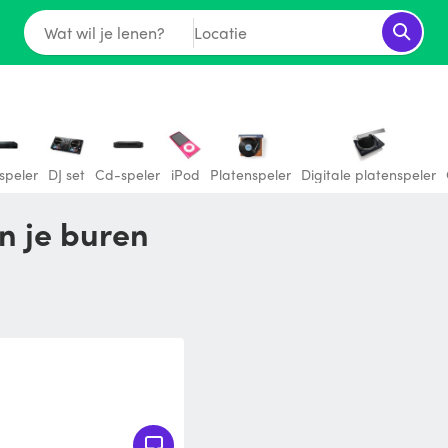
Wat wil je lenen?
Locatie
speler
DJ set
Cd-speler
iPod
Platenspeler
Digitale platenspeler
n je buren