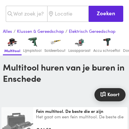
Zoeken
Alles
/
Klussen & Gereedschap
/
Elektrisch Gereedschap
Lijmpistool
Soldeerbout
Lasapparaat
Accu schroeftol
Do
Multitool
Multitool huren van je buren in
Enschede
Kaart
Fein multitool. De beste die er zijn
Het gaat om een fein multitool. De beste die
er is