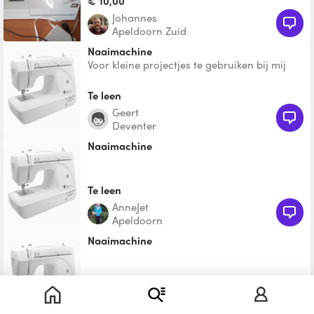
€ 10,00
Johannes
Apeldoorn Zuid
Naaimachine
Voor kleine projectjes te gebruiken bij mij
thuis. Ik geef de machine niet mee.
Te leen
Geert
Deventer
Naaimachine
Te leen
AnneJet
Apeldoorn
Naaimachine
Te leen
Matthijs