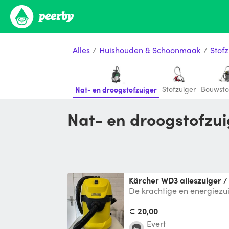
Alles
/
Huishouden & Schoonmaak
/
Stofz
Stofzuiger
Bouwsto
Nat- en droogstofzuiger
Nat- en droogstofzu
Kärcher WD3 alleszuiger 
De krachtige en energiezu
multifunctionele alleszuige
kunststof vuil
€ 20,00
Evert