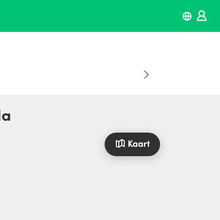
da
Kaart