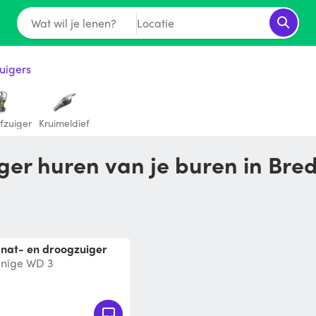
Wat wil je lenen?
Locatie
uigers
fzuiger
Kruimeldief
iger huren van je buren in Bre
/ nat- en droogzuiger
inige WD 3
r is uitgerust met een