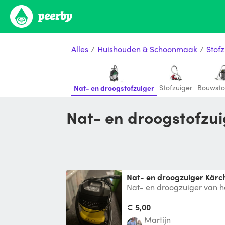
Alles
/
Huishouden & Schoonmaak
/
Stofz
Stofzuiger
Bouwsto
Nat- en droogstofzuiger
Nat- en droogstofzu
Nat- en droogzuiger Kärc
Nat- en droogzuiger van h
voor het reinigen van tapijt
€ 5,00
Martijn