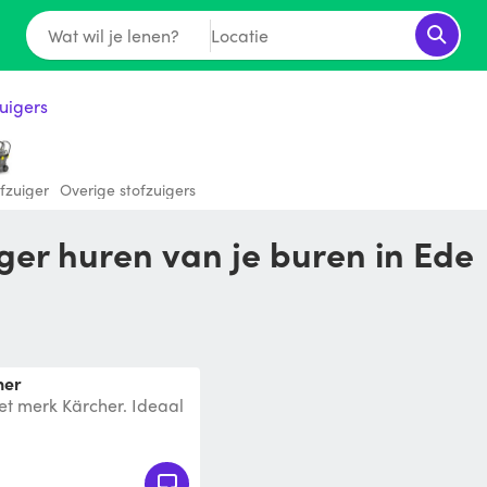
Wat wil je lenen?
Locatie
uigers
fzuiger
Overige stofzuigers
iger huren van je buren in Ede
her
et merk Kärcher. Ideaal
.