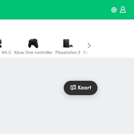
 Wii U
Xbox One controller
Playstation 3
Nintendo Gamecube
Play
Kaart