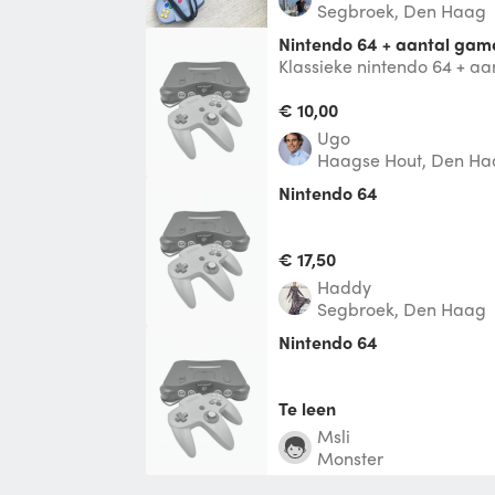
Segbroek, Den Haag
nintendo 64 + aantal game
Klassieke nintendo 64 + aa
controllers
€ 10,00
Ugo
Haagse Hout, Den H
nintendo 64
€ 17,50
Haddy
Segbroek, Den Haag
Nintendo 64
Te leen
Msli
Monster