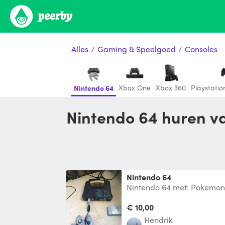
Alles
/
Gaming & Speelgoed
/
Consoles
Xbox One
Xbox 360
Playstation
Nintendo 64
Nintendo 64 huren v
Nintendo 64
Nintendo 64 met: Pokemon
64 Diddy kong racing 2de c
€ 10,00
Hendrik