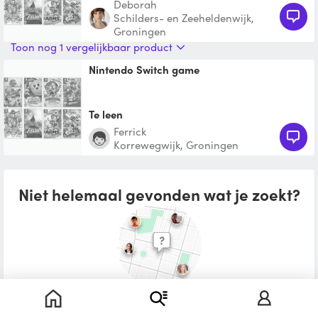
Deborah
Schilders- en Zeeheldenwijk,
Groningen
Toon nog 1 vergelijkbaar product
Nintendo Switch game
Te leen
Ferrick
Korrewegwijk, Groningen
Niet helemaal gevonden wat je zoekt?
Plaats een leenoproep in je buurt
Wat zou je willen lenen?