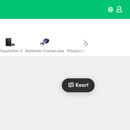
laystation 3
Nintendo Gamecube
Playstation 4 controller
Nintendo
Kaart