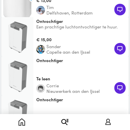
€ 13,00
Tim
Delfshaven, Rotterdam
Ontvochtiger
Een prachtige luchtontvochtiger te huur.
Het apparaat is grondig getest toen we last
van lekkage had
€ 15,00
Sander
Capelle aan den IJssel
Ontvochtiger
Te leen
corrie
Nieuwerkerk aan den IJssel
Ontvochtiger
Te leen
Janine