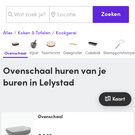
Zoeken
Alles
/
Koken & Tafelen
/
Kookgerei
Vijzel
Taartvorm
Deegroller
Cakeblik
Stamppotstampe
Ovenschaal
Ovenschaal huren van je
buren in Lelystad
Kaart
ovenschaal