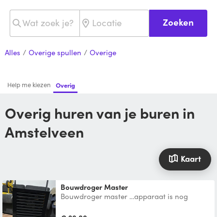
Zoeken
Alles
/
Overige spullen
/
Overige
Help me kiezen
Overig
Overig huren van je buren in
Amstelveen
Kaart
Bouwdroger Master
Bouwdroger master …apparaat is nog
Nieuw ..voor ontvochtigen garage, kelder,
muur , huis kamer .. .b