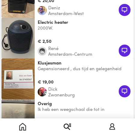
€ 20,00
Deniz
Amsterdam-West
Electric heater
2000W.
€ 2,50
René
Amsterdam-Centrum
Klusjesman
Gepensioneerd , dus tijd en gelegenheid
aan mijzelf, altijd In het beheer en
onderhoud van vastgoed
€ 19,00
Dick
Zwanenburg
Overig
Ik heb een weegschaal die tot in
honderdsten kan wegen. Het is niet specifiek
voor een pick-up, maar
Te leen
Milan